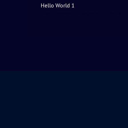
Hello World 1
Leave a Comment
/
Uncategorized
/ By
Monndi