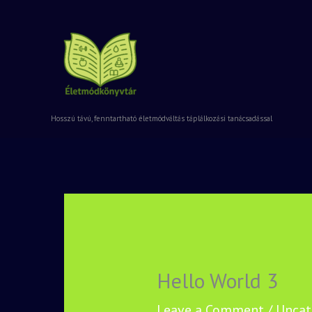
Skip
to
content
Hosszú távú, fenntartható életmódváltás táplálkozási tanácsadással
Hello World 3
Leave a Comment
/
Uncat